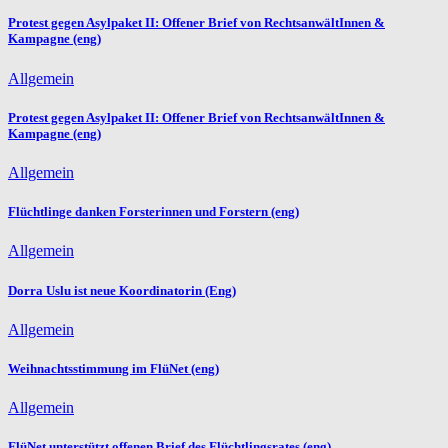
Protest gegen Asylpaket II: Offener Brief von RechtsanwältInnen &
Kampagne (eng)
Allgemein
Protest gegen Asylpaket II: Offener Brief von RechtsanwältInnen &
Kampagne (eng)
Allgemein
Flüchtlinge danken Forsterinnen und Forstern (eng)
Allgemein
Dorra Uslu ist neue Koordinatorin (Eng)
Allgemein
Weihnachtsstimmung im FlüNet (eng)
Allgemein
FlüNet unterstützt offenen Brief des Flüchtlingsrates (eng)