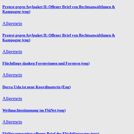
Protest gegen Asylpaket II: Offener Brief von RechtsanwältInnen &
Kampagne (eng)
Allgemein
Protest gegen Asylpaket II: Offener Brief von RechtsanwältInnen &
Kampagne (eng)
Allgemein
Flüchtlinge danken Forsterinnen und Forstern (eng)
Allgemein
Dorra Uslu ist neue Koordinatorin (Eng)
Allgemein
Weihnachtsstimmung im FlüNet (eng)
Allgemein
FlüNet unterstützt offenen Brief des Flüchtlingsrates (eng)