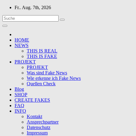
Zum
Fr.. Aug. 7th, 2026
Inhalt
springen
HOME
NEWS
THIS IS REAL
THIS IS FAKE
PROJEKT
PROJEKT
Was sind Fake News
Wie erkenne ich Fake News
Quellen Check
Blog
SHOP
CREATE FAKES
FAQ
INFO
Kontakt
Ansprechpartner
Datenschutz
Impressum