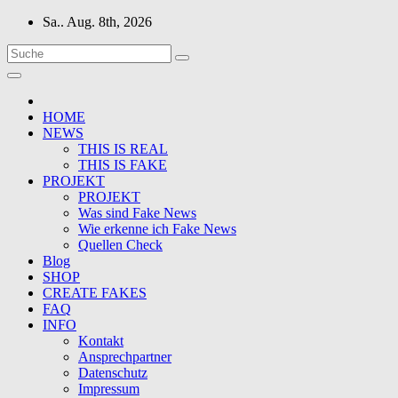
Zum
Sa.. Aug. 8th, 2026
Inhalt
springen
HOME
NEWS
THIS IS REAL
THIS IS FAKE
PROJEKT
PROJEKT
Was sind Fake News
Wie erkenne ich Fake News
Quellen Check
Blog
SHOP
CREATE FAKES
FAQ
INFO
Kontakt
Ansprechpartner
Datenschutz
Impressum