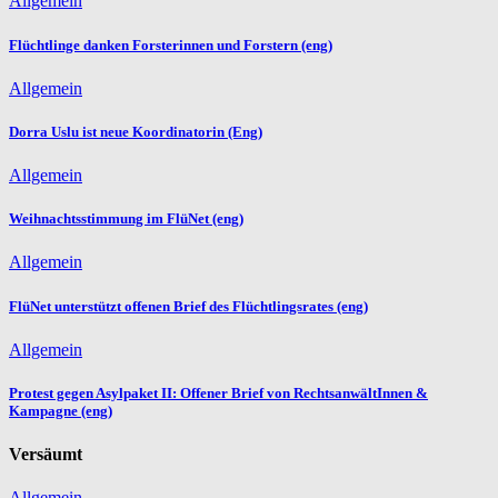
Allgemein
Flüchtlinge danken Forsterinnen und Forstern (eng)
Allgemein
Dorra Uslu ist neue Koordinatorin (Eng)
Allgemein
Weihnachtsstimmung im FlüNet (eng)
Allgemein
FlüNet unterstützt offenen Brief des Flüchtlingsrates (eng)
Allgemein
Protest gegen Asylpaket II: Offener Brief von RechtsanwältInnen &
Kampagne (eng)
Versäumt
Allgemein